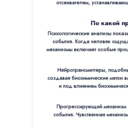
отсеивателем, устанавливающ
По какой п
Психологические анализы показы
события. Когда человек ощуща
механизмы включает особые проц
Нейротрансмиттеры, подобн
создавая биохимические метки в
и под влиянием биохимичес
Прогрессирующий механизм в
события. Чувственная механиз