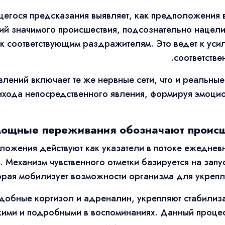
гося предсказания выявляет, как предположения в
ий значимого происшествия, подсознательно нацел
к соответствующим раздражителям. Это ведет к уси
соответстве
ений включает те же нервные сети, что и реальные
хода непосредственного явления, формируя эмоцио
мощные переживания обозначают происш
жения действуют как указатели в потоке ежедневн
. Механизм чувственного отметки базируется на запу
орая мобилизует возможности организма для укрепле
добные кортизол и адреналин, укрепляют стабилиз
ими и подробными в воспоминаниях. Данный процес