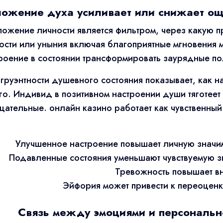
ложение духа усиливает или снижает о
жение личности является фильтром, через какую п
ности или уныния включая благоприятные мгновения 
троение в состоянии трансформировать заурядные по
груэнтности душевного состояния показывает, как н
о. Индивид в позитивном настроении души тяготеет
ицательные. онлайн казино работает как чувственны
Улучшенное настроение повышает личную значим
Подавленные состояния уменьшают чувствуемую з
Тревожность повышает в
Эйфория может привести к переоценк
Связь между эмоциями и персональн