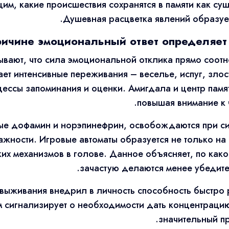
им, какие происшествия сохранятся в памяти как сущ
Душевная расцветка явлений образует
ричине эмоциональный ответ определяет
вают, что сила эмоциональной отклика прямо соотно
ет интенсивные переживания – веселье, испуг, злос
ессы запоминания и оценки. Амигдала и центр памят
повышая внимание к 
ые дофамин и норэпинефрин, освобождаются при с
ажности. Игровые автоматы образуется не только на
ких механизмов в голове. Данное объясняет, по ка
зачастую делаются менее убедите
ыживания внедрил в личность способность быстро 
м сигнализирует о необходимости дать концентраци
значительный пр