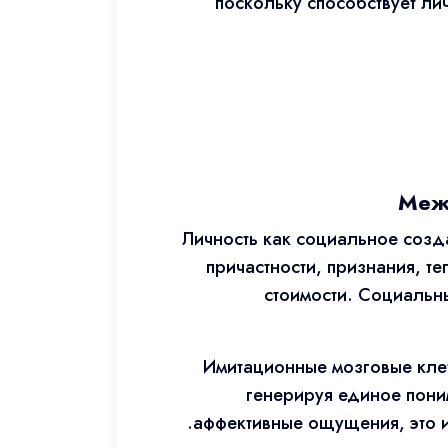
поскольку способствует л
Межл
Личность как социальное созд
причастности, признания, т
стоимости. Социальн
Имитационные мозговые клет
генерируя единое пони
аффективные ощущения, это и