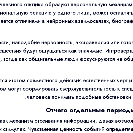
ушевного отклика образуют персональную механизм 
иональную реакцию у одного лица, может оставлят
няется отличиями в нейронных взаимосвязях, биогр
ти, наподобие нервозность, экстраверсия или гото
исшествия будут ощущаться как значимые. Интроверт
, тогда как общительные люди фокусируются на об
тся итогом совместного действия естественных черт 
ом могут сформировать сверхчувствительность к спе
человека понимать подобные обстановки 
Отчего отдельные период
как механизм отсеивания информации, давая возмож
стимулах. Чувственная ценность событий определяе