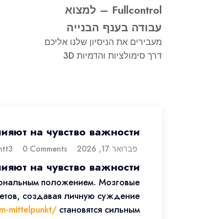
Fullcontrol – למצוא
עבודה בענף הבנייה
מעבירים את הניסיון שלנו אליכם
דרך סימולציות והדמיות 3D
лияют на чувство важности
פברואר 17, 2026
dorontt3
0 Comments
лияют на чувство важности
иональным положением. Мозговые
ветов, создавая личную суждение
m-mittelpunkt/
становятся сильным