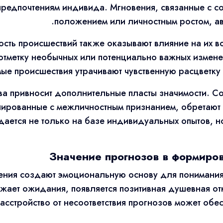
 предпочтениям индивида. Мгновения, связанные с 
положением или личностным ростом, ав
сть происшествий также оказывают влияние на их в
 отметку необычных или потенциально важных измен
е происшествия утрачивают чувственную расцветку 
ва привносит дополнительные пласты значимости. С
ированные с межличностным признанием, обретают 
здается не только на базе индивидуальных опытов, 
Значение прогнозов в формиро
ния создают эмоциональную основу для понимания
ает ожидания, появляется позитивная душевная от
расстройство от несоответствия прогнозов может об