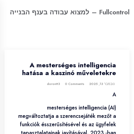
Fullcontrol – למצוא עבודה בענף הבנייה
A mesterséges intelligencia
hatása a kaszinó műveletekre
נובמבר 13, 2025
dorontt3
0 Comments
A
mesterséges intelligencia (AI)
megváltoztatja a szerencsejáték mezőt a
funkciók ésszerűsítésével és az ügyfelek
tapasztalatainak javításával. 2023 -ban