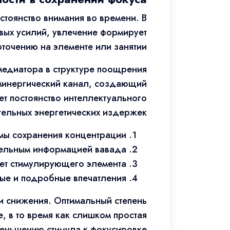
тоянство внимания во времени. В
вых усилий, увлечение формирует
очению на элементе или занятии.
медиатора в структуре поощрения
аминергический канал, создающий
т постоянство интеллектуального
ельных энергетических издержек.
емы сохранения концентрации
ательным информацией вавада
чет стимулирующего элемента
ые и подробные впечатления
и снижения. Оптимальный степень
, в то время как слишком простая
меньшению стимула к фокусировке.