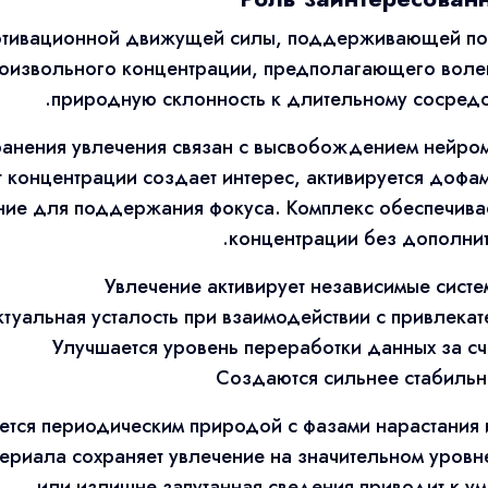
мотивационной движущей силы, поддерживающей пос
роизвольного концентрации, предполагающего воле
природную склонность к длительному сосредот
ранения увлечения связан с высвобождением нейро
т концентрации создает интерес, активируется доф
ие для поддержания фокуса. Комплекс обеспечивае
концентрации без дополнит
Увлечение активирует независимые сист
ктуальная усталость при взаимодействии с привлек
Улучшается уровень переработки данных за с
Создаются сильнее стабильн
ется периодическим природой с фазами нарастания 
ериала сохраняет увлечение на значительном уровне
или излишне запутанная сведения приводит к у