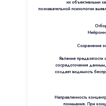
их объективными ха
познавательной психологии выяв
Отбор
Нейронна
Сохранение э
Явление предвзятости 
сосредоточения данным,
создает видимость беспр
Направленность концентр
понимания. При кон