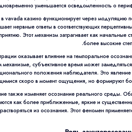
одновременно уменьшается осведомленность о периф
 в vavada казино функционирует через модуляцию п
шает нервные ответы в соответствующих перцептивных
риятию. Этот механизм затрагивает как начальные с
более высокие сте
рации оказывает влияние на темпоральное осознан
 механизме, субъективное время может замедляться 
оционального положения наблюдателя. Это явление 
щимися скоро в момент ощущения, но формируют бога
ие также изменяет осознание реального среды. Об
ются как более приближенные, яркие и существенные
 растворяться из осознания. Этот феномен применяет
Роль заинтересованн