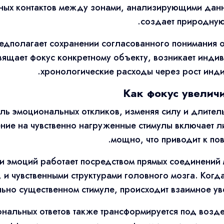
ных контактов между зонами, анализирующими данн
создает природную 
предполагает сохранении согласованного понимания
ящает фокус конкретному объекту, возникает инди
хронологические расходы через рост инди
Как фокус увелич
ель эмоциональных откликов, изменяя силу и длител
ие на чувственно нагруженные стимулы включает л
мощно, что приводит к по
и эмоций работает посредством прямых соединений
и чувственными структурами головного мозга. Когд
но существенном стимуле, происходит взаимное увел
ональных ответов также трансформируется под возд