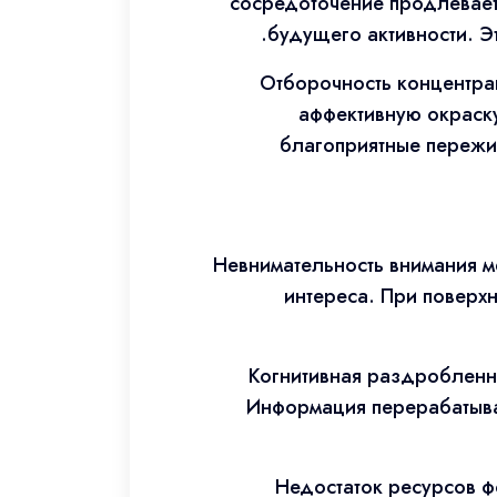
сосредоточение продлевает
будущего активности. Э
Отборочность концентра
аффективную окраску
благоприятные пережив
Невнимательность внимания 
интереса. При поверх
Когнитивная раздробленн
Информация перерабатывае
Недостаток ресурсов ф