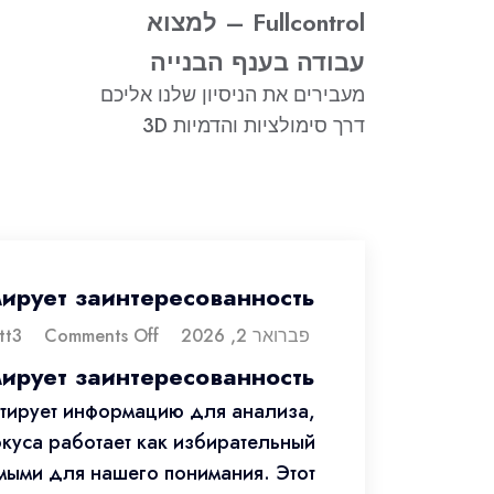
Fullcontrol – למצוא
עבודה בענף הבנייה
מעבירים את הניסיון שלנו אליכם
דרך סימולציות והדמיות 3D
ирует заинтересованность
פברואר 2, 2026
dorontt3
Comments Off
ирует заинтересованность
ктирует информацию для анализа,
куса работает как избирательный
мыми для нашего понимания. Этот