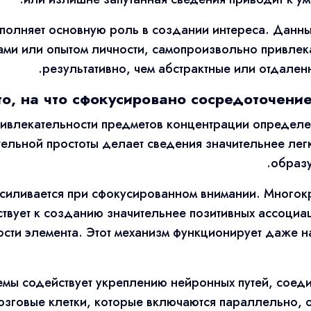
полняет основную роль в создании интереса. Данн
ми или опытом личности, самопроизвольно привлека
результативно, чем абстрактные или отдаленн
о, на что сфокусировано сосредоточение
ивлекательности предметов концентрации определе
льной простоты делает сведения значительнее легк
образу
усиливается при сфокусированном внимании. Многок
твует к созданию значительнее позитивных ассоциа
сти элемента. Этот механизм функционирует даже н
емы содействует укреплению нейронных путей, соед
озговые клетки, которые включаются параллельно, о