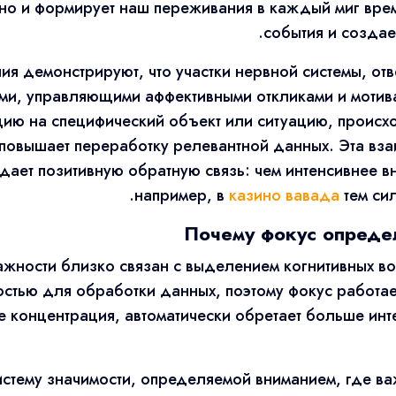
но и формирует наш переживания в каждый миг време
события и создае
я демонстрируют, что участки нервной системы, от
ами, управляющими аффективными откликами и моти
ию на специфический объект или ситуацию, происхо
о повышает переработку релевантной данных. Эта вз
дает позитивную обратную связь: чем интенсивнее в
например, в
казино вавада
тем сил
Почему фокус опреде
ажности близко связан с выделением когнитивных в
стью для обработки данных, поэтому фокус работае
е концентрация, автоматически обретает больше ин
систему значимости, определяемой вниманием, где в