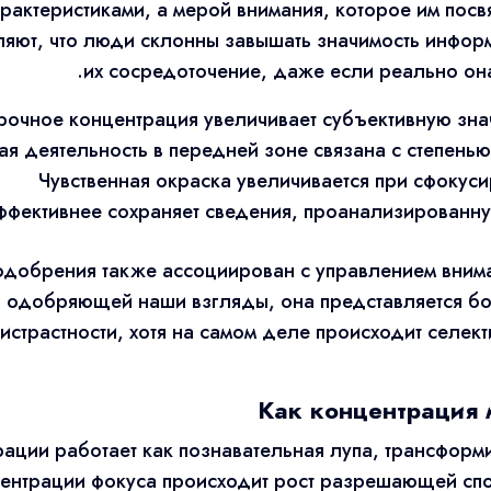
рактеристиками, а мерой внимания, которое им пос
ляют, что люди склонны завышать значимость инфор
их сосредоточение, даже если реально она
очное концентрация увеличивает субъективную зна
я деятельность в передней зоне связана с степень
Чувственная окраска увеличивается при сфокус
ффективнее сохраняет сведения, проанализированну
одобрения также ассоциирован с управлением вним
 одобряющей наши взгляды, она представляется бо
истрастности, хотя на самом деле происходит селек
Как концентрация 
ации работает как познавательная лупа, трансфор
центрации фокуса происходит рост разрешающей сп