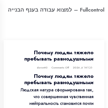
Fullcontrol – למצוא עבודה בענף הבנייה
Почему людям тяжело
пребывать равнодушными
פברואר 6, 2026
dorontt3
Comments Off
Почему людям тяжело
пребывать равнодушными
Людская натура сформирована так,
что совершенная чувственная
нейтральность становится почти