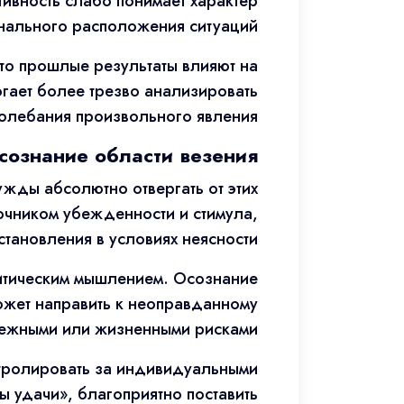
тивность слабо понимает характер
нального расположения ситуаций.
то прошлые результаты влияют на
огает более трезво анализировать
олебания произвольного явления.
сознание области везения
ужды абсолютно отвергать от этих
очником убежденности и стимула,
тановления в условиях неясности.
итическим мышлением. Осознание
ожет направить к неоправданному
нежными или жизненными рисками.
тролировать за индивидуальными
 удачи», благоприятно поставить