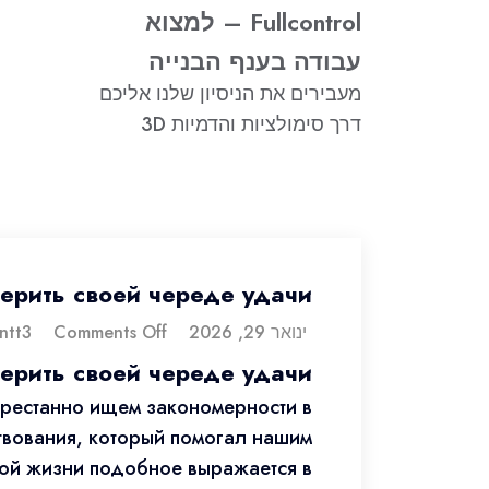
Fullcontrol – למצוא
עבודה בענף הבנייה
מעבירים את הניסיון שלנו אליכם
דרך סימולציות והדמיות 3D
ерить своей череде удачи
ינואר 29, 2026
dorontt3
Comments Off
ерить своей череде удачи
престанно ищем закономерности в
твования, который помогал нашим
ной жизни подобное выражается в