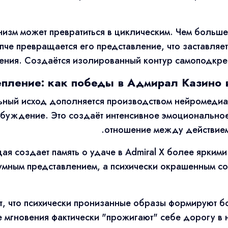
анизм может превратиться в циклическим. Чем боль
епче превращается его представление, что заставляе
ния. Создаётся изолированный контур самоподкреп
пление: как победы в Адмирал Казино в
ный исход дополняется производством нейромедиат
буждение. Это создаёт интенсивное эмоциональное
отношение между действием 
ая создает память о удаче в Admiral X более яркими
умным представлением, а психически окрашенным со
, что психически пронизанные образы формируют бо
ые мгновения фактически "прожигают" себе дорогу в