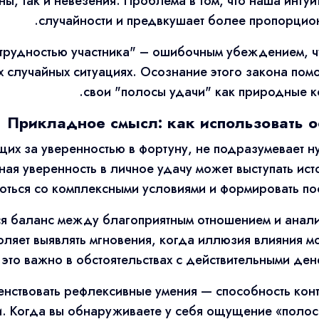
ы, так и невезения. Проблема в том, что наша интуи
случайности и предвкушает более пропорцио
 "трудностью участника" – ошибочным убеждением, ч
 случайных ситуациях. Осознание этого закона пом
свои "полосы удачи" как природные к
Прикладное смысл: как использовать о
щих за уверенностью в фортуну, не подразумевает н
ая уверенность в личное удачу может выступать ист
оться со комплексными условиями и формировать пос
я баланс между благоприятным отношением и анал
ляет выявлять мгновения, когда иллюзия влияния м
 это важно в обстоятельствах с действительными де
нствовать рефлексивные умения — способность кон
. Когда вы обнаруживаете у себя ощущение «полосы