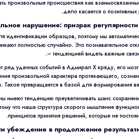
ть произвольные происшествия как взаимосвязанные
.
дело касается о позитивных
льное нарушение: призрак регулярности
ля идентификации образцов, поэтому мы автоматичес
никают полностью случайно. Это познавательное от
– тенденцией видеть важные связ
т ряд удачных событий в Адмирал Х кряду, его мозг
ения произвольной характера протекающего, сознан
. Такое превращается в базой для формирования вер
оны имеют тенденцию преувеличивать шанс сохранен
отому что наша структура скорого мышления функцио
принципов принятия решений, которые не постоян
и убеждение в продолжение результати