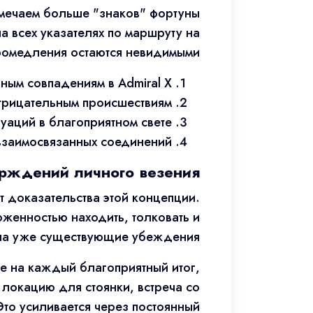
амечаем больше "знаков" фортуны
 всех указателях по маршруту на
промедления остаются невидимыми.
вным совпадениям в Admiral X
трицательным происшествиям
аций в благоприятном свете
взаимосвязанных соединений
ерждений личного везения
 доказательства этой концепции.
енностью находить, толковать и
ла уже существующие убеждения.
е на каждый благоприятный итог,
 локацию для стоянки, встреча со
то усиливается через постоянный