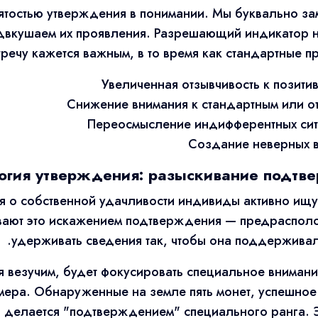
зятостью утверждения в понимании. Мы буквально з
двкушаем их проявления. Разрешающий индикатор на
речу кажется важным, в то время как стандартные 
Увеличенная отзывчивость к позити
Снижение внимания к стандартным или о
Переосмысление индифферентных ситу
Создание неверных 
огия утверждения: разыскивание подтв
 о собственной удачливости индивиды активно ищут
ают это искажением подтверждения — предрасполож
удерживать сведения так, чтобы она поддержива
 везучим, будет фокусировать специальное внимани
мера. Обнаруженные на земле пять монет, успешное
 делается "подтверждением" специального ранга. Э