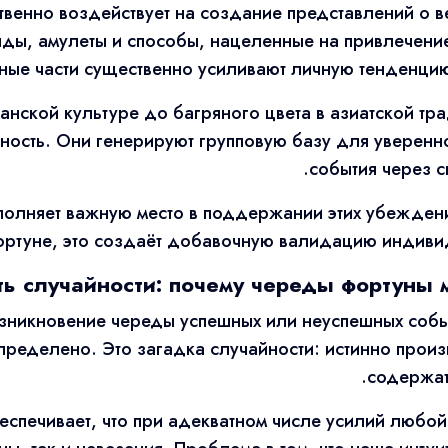
венно воздействует на создание представлений о в
ды, амулеты и способы, нацеленные на привлечени
ные части существенно усиливают личную тенденцию
канской культуре до багряного цвета в азиатской т
ность. Они генерируют групповую базу для уверенно
события через с
полняет важную место в поддержании этих убежден
ортуне, это создаёт добавочную валидацию индиви
ть случайности: почему череды фортуны
озникновение череды успешных или неуспешных собы
пределено. Это загадка случайности: истинно произ
содержат
еспечивает, что при адекватном числе усилий любой