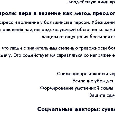
воздействующими пр
троле: вера в везение как метод преод
стресс и волнение у большинства персон. Убеждени
управления над непредсказуемыми обстоятельствами.
защиты от ощущения бессилия п
 что люди с значительным степенью тревожности б
удачу. Это содействует им справляться со напряжен
Снижение тревожности че
Усиление убежденн
Формирование умственной схемы 
Защита само
Социальные факторы: суев