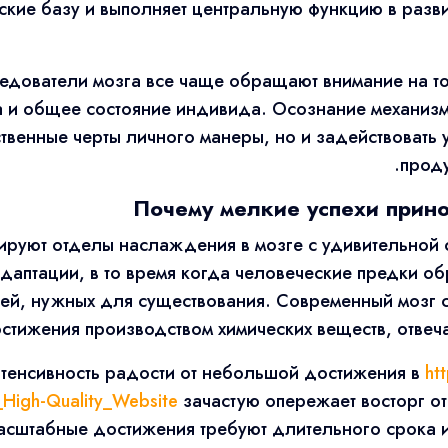
кие базу и выполняет центральную функцию в развит
едователи мозга все чаще обращают внимание на то
а и общее состояние индивида. Осознание механизм
твенные черты личного манеры, но и задействовать 
проду
Почему мелкие успехи прино
ируют отделы наслаждения в мозге с удивительной с
аптации, в то время когда человеческие предки о
ей, нужных для существования. Современный мозг 
стижения производством химических веществ, отвеча
нтенсивность радости от небольшой достижения в
ht
High-Quality_Website
зачастую опережает восторг от
асштабные достижения требуют длительного срока и