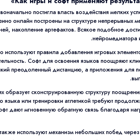
Как игры и софт применяют результ
воначально постигла власть воздействия мелких ус
ино онлайн построены на структуре непрерывных ме
ей, накопление артефактов. Всякое подобное дост
нейромедиатора и
 используют правила добавления игровых элементо
тельность. Софт для освоения языков поощряют кли
сякий преодоленный дистанцию, а приложения для п
вы
х образует сконструированную структуру поощрений 
о языка или тренировки атлетикой требуют продолж
софт дают мгновенную обратную связь благодаря наг
также используют механизм небольших побед через 