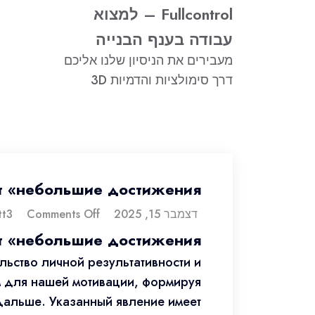
Fullcontrol – למצוא
עבודה בענף הבנייה
מעבירים את הניסיון שלנו אליכם
דרך סימולציות והדמיות 3D
т «небольшие достижения»
דצמבר 15, 2025
dorontt3
Comments Off
т «небольшие достижения»
ьство личной результативности и
 для нашей мотивации, формируя
дальше. Указанный явление имеет