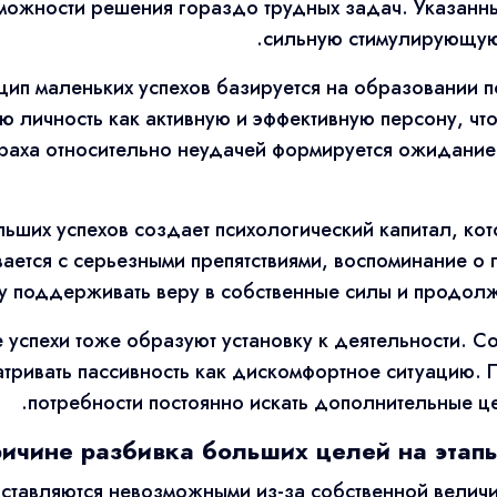
зможности решения гораздо трудных задач. Указанн
сильную стимулирующую 
цип маленьких успехов базируется на образовании
ю личность как активную и эффективную персону, чт
траха относительно неудачей формируется ожидани
ьших успехов создает психологический капитал, ко
вается с серьезными препятствиями, воспоминание о
у поддерживать веру в собственные силы и продолж
 успехи тоже образуют установку к деятельности. С
атривать пассивность как дискомфортное ситуацию.
потребности постоянно искать дополнительные ц
ричине разбивка больших целей на этапы
ставляются невозможными из-за собственной велич