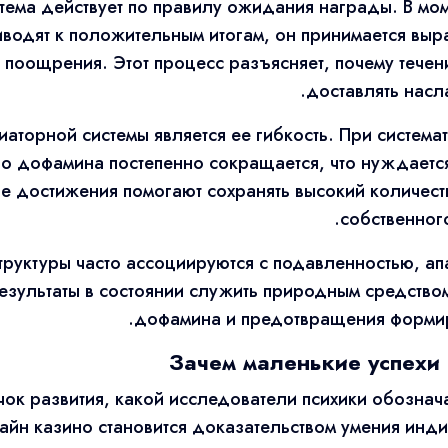
ема действует по правилу ожидания награды. В мом
иводят к положительным итогам, он принимается вы
поощрения. Этот процесс разъясняет, почему течен
доставлять насл
аторной системы является ее гибкость. При систем
о дофамина постепенно сокращается, что нуждаетс
ие достижения помогают сохранять высокий количес
собственног
руктуры часто ассоциируются с подавленностью, ап
езультаты в состоянии служить природным средств
дофамина и предотвращения формир
Зачем маленькие успехи 
ок развития, какой исследователи психики обознач
айн казино становится доказательством умения инди