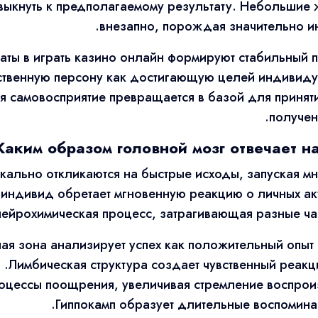
выкнуть к предполагаемому результату. Небольшие 
внезапно, порождая значительно ин
аты в играть казино онлайн формируют стабильный 
ственную персону как достигающую целей индивиду
я самовосприятие превращается в базой для принят
получен
Каким образом головной мозг отвечает н
кально откликаются на быстрые исходы, запуская м
 индивид обретает мгновенную реакцию о личных ак
нейрохимическая процесс, затрагивающая разные час
я зона анализирует успех как положительный опыт и
Лимбическая структура создает чувственный реакц
роцессы поощрения, увеличивая стремление воспроиз
Гиппокамп образует длительные воспомина