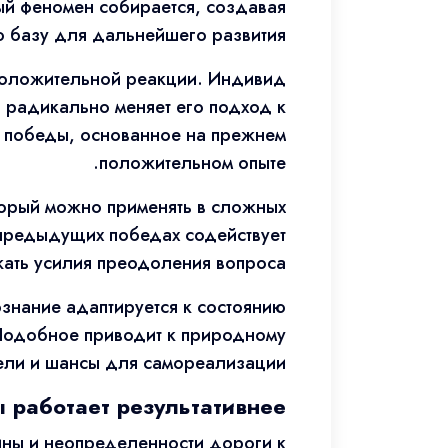
ый феномен собирается, создавая
базу для дальнейшего развития.
 положительной реакции. Индивид
о радикально меняет его подход к
е победы, основанное на прежнем
положительном опыте.
торый можно применять в сложных
 предыдущих победах содействует
ать усилия преодоления вопроса.
ознание адаптируется к состоянию
 Подобное приводит к природному
ели и шансы для самореализации.
 работает результативнее
ины и неопределенности дороги к