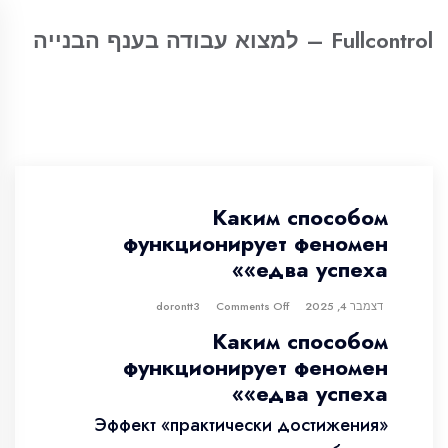
Fullcontrol – למצוא עבודה בענף הבנייה
Каким способом
функционирует феномен
«едва успеха»
דצמבר 4, 2025
dorontt3
Comments Off
Каким способом
функционирует феномен
«едва успеха»
Эффект «практически достижения»