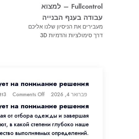
Fullcontrol – למצוא
עבודה בענף הבנייה
מעבירים את הניסיון שלנו אליכם
דרך סימולציות והדמיות 3D
ует на понимание решения
פברואר 4, 2026
dorontt3
Comments Off
ует на понимание решения
ная от отбора одежды и завершая
т, в какой степени глубоко наше
чество выполняемых определений.