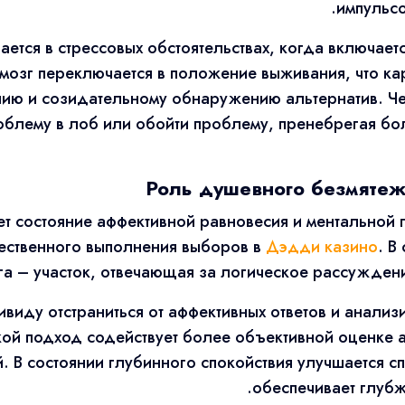
импульсо
ается в стрессовых обстоятельствах, когда включает
ы мозг переключается в положение выживания, что к
ию и созидательному обнаружению альтернатив. Чел
роблему в лоб или обойти проблему, пренебрегая б
Роль душевного безмятеж
ет состояние аффективной равновесия и ментальной
ественного выполнения выборов в
Дэдди казино
. В
а – участок, отвечающая за логическое рассуждени
ивиду отстраниться от аффективных ответов и анали
кой подход содействует более объективной оценке а
. В состоянии глубинного спокойствия улучшается с
обеспечивает глубж