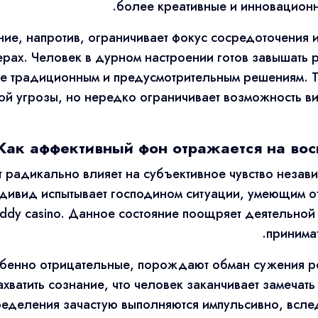
более креативные и инновацион
ие, напротив, ограничивает фокус сосредоточения и
ерах. Человек в дурном настроении готов завышать 
ее традиционным и предусмотрительным решениям. Т
ой угрозы, но нередко ограничивает возможность ви
Как аффективный фон отражается на во
т радикально влияет на субъективное чувство незав
ивид испытывает господином ситуации, умеющим от
ddy casino. Данное состояние поощряет деятельной
принимат
обенно отрицательные, порождают обман сужения ре
ахватить сознание, что человек заканчивает замечат
еделения зачастую выполняются импульсивно, всле