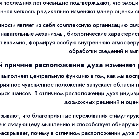
я последних лет очевидно подтверждают, что эмоци
енная четкость радикально изменяют манер оценки с
чности являет из себя комплексную организацию св
навательные механизмы, биологические характерист
т взаимно, формируя особую внутреннюю атмосферу
обработки сведений и вып
й причине расположение духа изменяет 
выполняет центральную функцию в том, как мы вос
риятное чувственное положение запускает области н
оиск шансов. В отличном расположении духа индив
возможных решений и оцени
зывают, что благоприятные переживания стимулиру
е к связующему мышлению и способствует обнаружи
раскрывает, почему в отличном расположении духа 