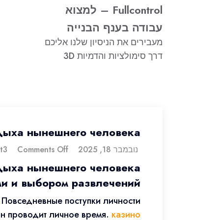
Fullcontrol – למצוא
עבודה בענף הבנייה
מעבירים את הניסיון שלנו אליכם
דרך סימולציות והדמיות 3D
дыха нынешнего человека
נובמבר 18, 2025
dorontt3
Comments Off
дыха нынешнего человека
и и выбором развлечений
 Повседневные поступки личности
он проводит личное время.
казино