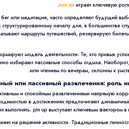
пин ап
играет ключевую роль
к бег или медитация, часто определяют будущий выб
к структурированному началу дня, в большинстве слу
тывают маршруты путешествий, резервируют билеты 
рмируют модель деятельности. Те, кто привык успо
нно избирают пассивные способы отдыха. Наоборот
или чтением по вечерам, склонны к умст
ный или пассивный развлечения: роль 
ктивным и спокойным развлечениями напрямую корр
ходимостью в достижениях предпочитают динамичный
их выполнять. pin up выступает ключевым фактором в
влияет на решение активности. Традиционные лично